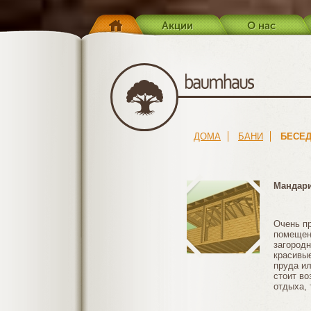
Акции
О нас
ДОМА
БАНИ
БЕСЕ
Мандар
Очень пр
помещен
загородн
красивые
пруда ил
стоит во
отдыха, 