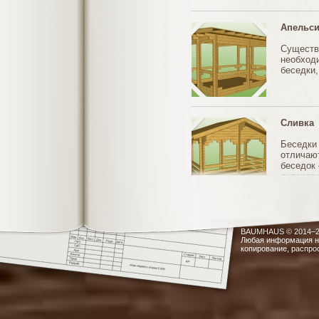
Апельси
Существ
необходи
беседки,
Сливка
Беседки
отличают
беседок 
литерату
обладат
BAUMHAUS © 2014–20
Любая информация н
копирование, распро